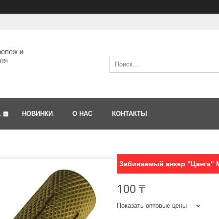
епеж и
ля
А
НОВИНКИ
О НАС
КОНТАКТЫ
Забиваемый анкер "Цанга" 
100 ₸
Показать оптовые цены