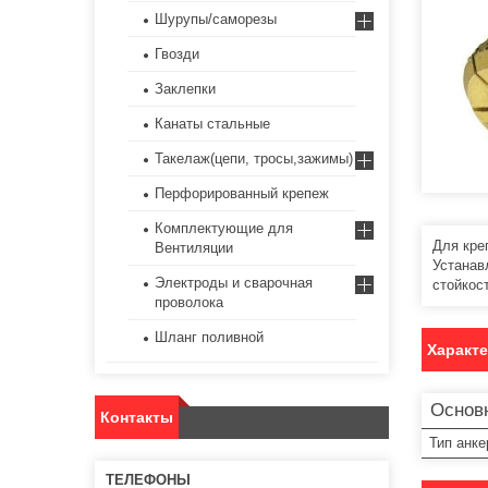
Шурупы/саморезы
Гвозди
Заклепки
Канаты стальные
Такелаж(цепи, тросы,зажимы)
Перфорированный крепеж
Комплектующие для
Для кре
Вентиляции
Устанав
Электроды и сварочная
стойкос
проволока
Шланг поливной
Характ
Основ
Контакты
Тип анке