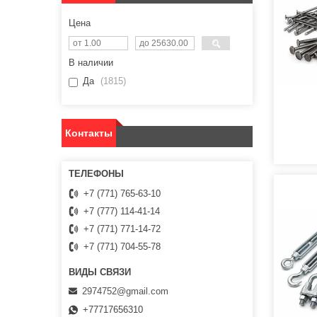
Цена
В наличии
Да
1815
Контакты
+7 (771) 765-63-10
+7 (777) 114-41-14
+7 (771) 771-14-72
+7 (771) 704-55-78
2974752@gmail.com
+77717656310