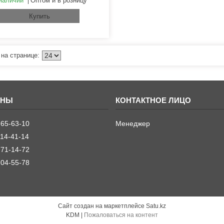
наличии
Оптом и в розницу
Купить
765-63-10
Менеджер
114-41-14
771-14-72
704-55-78
Сайт создан на маркетплейсе
Satu.kz
KDM |
Пожаловаться на контент