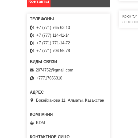
Контакты
Крюк "S"
легко сн
+7 (771) 765-63-10
+7 (777) 114-41-14
+7 (771) 771-14-72
+7 (771) 704-55-78
2974752@gmail.com
+77717656310
Бокейханова 11, Алматы, Казахстан
KDM