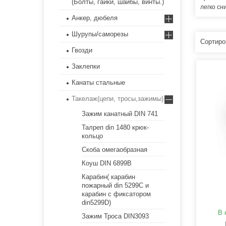
(Болты, гайки, шайбы, винты.)
легко сн
Анкер, дюбеля
Шурупы/саморезы
Гвозди
Заклепки
Канаты стальные
Такелаж(цепи, тросы,зажимы)
Зажим канатный DIN 741
Талреп din 1480 крюк-
кольцо
Скоба омегаобразная
Коуш DIN 6899B
Карабин( карабин
пожарный din 5299C и
карабин с фиксатором
din5299D)
В 
Зажим Троса DIN3093