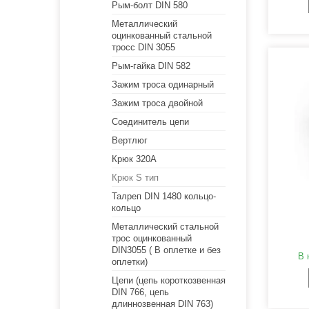
Рым-болт DIN 580
Металлический
оцинкованный стальной
тросс DIN 3055
Рым-гайка DIN 582
Зажим троса одинарный
Зажим троса двойной
Соединитель цепи
Вертлюг
Крюк 320А
Крюк S тип
Талреп DIN 1480 кольцо-
кольцо
Металлический стальной
трос оцинкованный
DIN3055 ( В оплетке и без
В 
оплетки)
Цепи (цепь короткозвенная
DIN 766, цепь
длиннозвенная DIN 763)