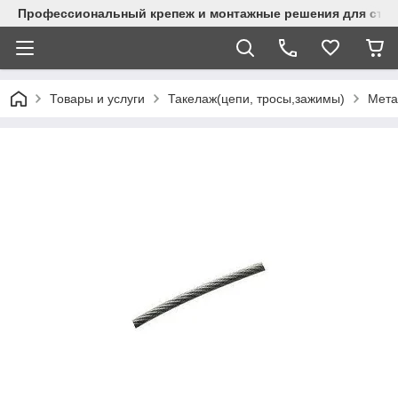
Профессиональный крепеж и монтажные решения для стр
Товары и услуги
Такелаж(цепи, тросы,зажимы)
Мета