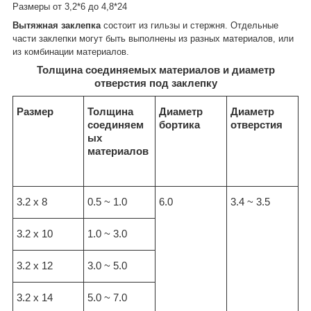
Размеры от 3,2*6 до 4,8*24
Вытяжная заклепка
состоит из гильзы и стержня. Отдельные
части заклепки могут быть выполнены из разных материалов, или
из комбинации материалов.
Толщина соединяемых материалов и диаметр
отверстия под заклепку
Размер
Толщина
Диаметр
Диаметр
соединяем
бортика
отверстия
ых
материалов
3.2 x 8
0.5 ~ 1.0
6.0
3.4 ~ 3.5
3.2 x 10
1.0 ~ 3.0
3.2 x 12
3.0 ~ 5.0
3.2 x 14
5.0 ~ 7.0