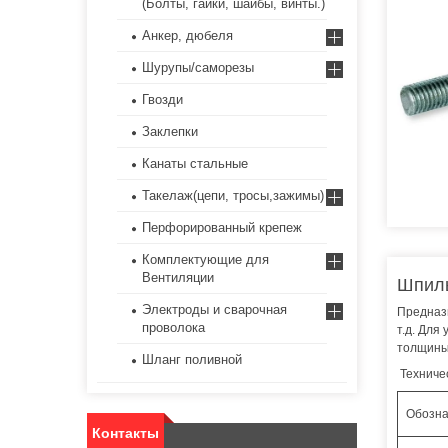
(Болты, гайки, шайбы, винты.)
Анкер, дюбеля
Шурупы/саморезы
Гвозди
Заклепки
Канаты стальные
Такелаж(цепи, тросы,зажимы)
Перфорированный крепеж
Комплектующие для
Вентиляции
Шпиль
Электроды и сварочная
Предназн
проволока
т.д. Для
толщины 
Шланг поливной
Техниче
Обозна
Контакты