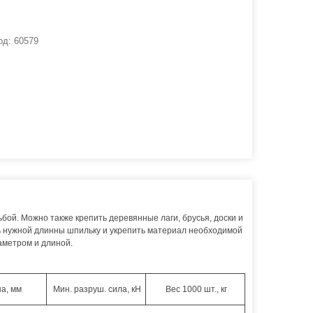
од:
60579
ой. Можно также крепить деревянные лаги, брусья, доски и
ать нужной длинны шпильку и укрепить материал необходимой
аметром и длиной.
а, мм
Мин. разруш. сила, кН
Вес 1000 шт., кг