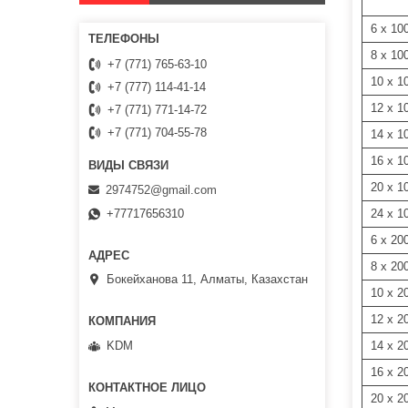
6 х 10
8 х 10
+7 (771) 765-63-10
10 х 1
+7 (777) 114-41-14
12 х 1
+7 (771) 771-14-72
+7 (771) 704-55-78
14 х 1
16 х 1
20 х 1
2974752@gmail.com
24 х 1
+77717656310
6 х 20
8 х 20
Бокейханова 11, Алматы, Казахстан
10 х 2
12 х 2
14 х 2
KDM
16 х 2
20 х 2