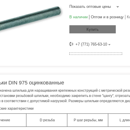
Показать оптовые цены
В наличии
Оптом и в розницу
К
Купить
+7 (771) 765-63-10
ки DIN 975 оцинкованные
ачена шпилька для наращивания крепежных конструкций с метрической резьб
 установки резьбовой шпильки, необходимо закрепить в стене "цангу", отрез
в соответствии с допустимой нагрузкой. Размеры шпильки определяются ди
ские характеристики
чение
D резьба
P шаг рерьбы, мм
L длин