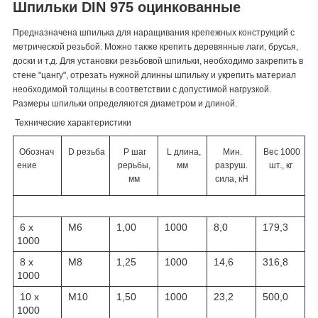
Шпильки DIN 975 оцинкованные
Предназначена шпилька для наращивания крепежных конструкций с
метрической резьбой. Можно также крепить деревянные лаги, брусья,
доски и т.д. Для установки резьбовой шпильки, необходимо закрепить в
стене "цангу", отрезать нужной длинны шпильку и укрепить материал
необходимой толщины в соответствии с допустимой нагрузкой.
Размеры шпильки определяются диаметром и длиной.
Технические характеристики
Обознач
D резьба
P шаг
L длина,
Мин.
Вес 1000
ение
рерьбы,
мм
разруш.
шт., кг
мм
сила, кН
6 х
M6
1,00
1000
8,0
179,3
1000
8 х
M8
1,25
1000
14,6
316,8
1000
10 х
M10
1,50
1000
23,2
500,0
1000