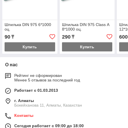
Шпилька DIN 975 6*1000
Шпилька DIN 975 Class А
Шпил
оц.
8*1000 оц.
12*1
90
290
600
₸
₸
Купить
Купить
О нас
Рейтинг не сформирован
Менее 5 отзывов за последний год
Работает с 01.03.2013
г. Алматы
Бокейханова 11, Алматы, Казахстан
Контакты
Сегодня работает с 09:00 до 18:00