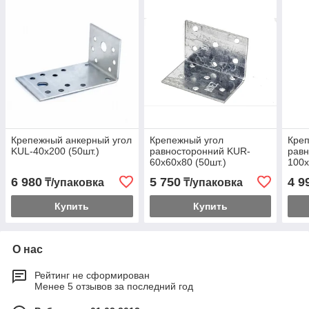
Крепежный анкерный угол
Крепежный угол
Креп
KUL-40х200 (50шт.)
равносторонний KUR-
равн
60х60х80 (50шт.)
100х
6 980
5 750
4 9
₸/упаковка
₸/упаковка
Купить
Купить
О нас
Рейтинг не сформирован
Менее 5 отзывов за последний год