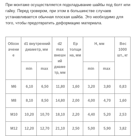
При монтаже осуществляется подкладывание шайбы под болт или
гайку. Перед гровером, при этом в большинстве случаев
устанавливается обычная плоская шайба. Это необходимо для
того, чтобы предотвратить деформацию материала.
Обозн
d1 внутренний
d2
Ep
Н, мм
Вес
ачени
диаметр, мм
max
толщи
1000
е
внешн
на, мм
шт., кг
ий
диаме
min
max
min
max
тр, мм
М6
6,10
6,50
11,80
1,60
3,20
3,80
0,83
М8
8,10
8,50
14,80
2,00
4,00
4,70
1,60
М10
10,20
10,70
18,10
2,20
4,40
5,20
2,53
М12
12,20
12,70
21,10
2,50
5,00
5,90
3,82