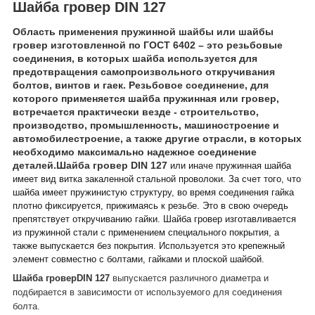
Шайба гровер DIN 127
Область применения пружинной шайбы или шайбы
гровер изготовленной по
ГОСТ 6402
– это резьбовые
соединения, в которых шайба используется для
предотвращения самопроизвольного откручивания
болтов, винтов и гаек. Резьбовое соединение, для
которого применяется шайба пружинная или гровер,
встречается практически везде - строительство,
производство, промышленность, машиностроение и
автомобилестроение, а также другие отрасли, в которых
необходимо максимально надежное соединение
деталей.Шайба гровер DIN 127
или иначе пружинная шайба
имеет вид витка закаленной стальной проволоки. За счет того, что
шайба имеет пружинистую структуру, во время соединения гайка
плотно фиксируется, прижимаясь к резьбе. Это в свою очередь
препятствует откручиванию гайки. Шайба гровер изготавливается
из пружинной стали с применением специального покрытия, а
также выпускается без покрытия. Используется это крепежный
элемент совместно с болтами, гайками и плоской шайбой.
Шайба гровер
DIN 127
выпускается различного диаметра и
подбирается в зависимости от используемого для соединения
болта.