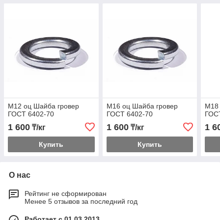
М12 оц Шайба гровер
М16 оц Шайба гровер
М18 
ГОСТ 6402-70
ГОСТ 6402-70
ГОС
1 600
1 600
1 6
₸/кг
₸/кг
Купить
Купить
О нас
Рейтинг не сформирован
Менее 5 отзывов за последний год
Работает с 01.03.2013