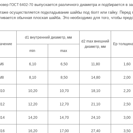
выпускается различного диаметра и подбирается в з
ровер ГОСТ 6402-70
таже осуществляется подкладывание шайбы под болт или гайку. Перед 
ливается обычная плоская шайба. Это необходимо для того, чтобы пре
d1 внутренний диаметр, мм
d2 max внешний
ачение
Ep толщина
диаметр, мм
min
max
М6
6,10
6,50
11,80
1,60
М8
8,10
8,50
14,80
2,00
10
10,20
10,70
18,10
2,20
12
12,20
12,70
21,10
2,50
14
14,20
14,70
24,10
3,00
16
16,20
17,00
27,40
3,50