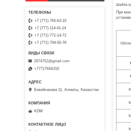
Шайба г
При мон
устанав
+7 (771) 765-63-10
+7 (777) 114-41-14
+7 (771) 771-14-72
+7 (771) 704-55-78
Обозн
2974752@gmail.com
+77717656310
М
Бокейханова 11, Алматы, Казахстан
М
KDM
М
М