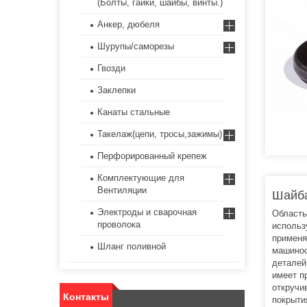
(Болты, гайки, шайбы, винты.)
Анкер, дюбеля
Шурупы/саморезы
Гвозди
Заклепки
Канаты стальные
Такелаж(цепи, тросы,зажимы)
Перфорированный крепеж
Комплектующие для
Вентиляции
Шайба
Электроды и сварочная
Область
проволока
использ
применя
Шланг поливной
машинос
деталей
имеет п
откручи
Контакты
покрыти