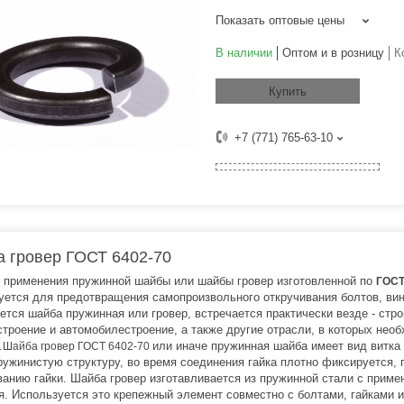
Показать оптовые цены
В наличии
Оптом и в розницу
К
Купить
+7 (771) 765-63-10
 гровер ГОСТ 6402-70
 применения пружинной шайбы или шайбы гровер изготовленной по
ГОСТ
уется для предотвращения самопроизвольного откручивания болтов, винт
ется шайба пружинная или гровер, встречается практически везде - стр
троение и автомобилестроение, а также другие отрасли, в которых не
.
или иначе пружинная шайба имеет вид витка 
Шайба гровер ГОСТ 6402-70
ружинистую структуру, во время соединения гайка плотно фиксируется, 
ванию гайки. Шайба гровер изготавливается из пружинной стали с приме
я. Используется это крепежный элемент совместно с болтами, гайками и