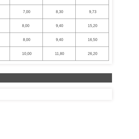
7,00
8,30
9,73
8,00
9,40
15,20
8,00
9,40
16,50
10,00
11,80
26,20