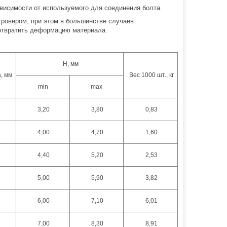
ависимости от используемого для соединения болта.
гровером, при этом в большинстве случаев
дотвратить деформацию материала.
Н, мм
, мм
Вес 1000 шт., кг
min
max
3,20
3,80
0,83
4,00
4,70
1,60
4,40
5,20
2,53
5,00
5,90
3,82
6,00
7,10
6,01
7,00
8,30
8,91