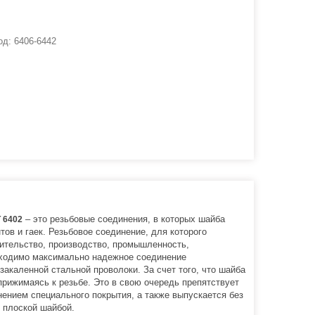
од:
6406-6442
– это резьбовые соединения, в которых шайба
 6402
ов и гаек. Резьбовое соединение, для которого
оительство, производство, промышленность,
обходимо максимально надежное соединение
закаленной стальной проволоки. За счет того, что шайба
прижимаясь к резьбе. Это в свою очередь препятствует
нением специального покрытия, а также выпускается без
 плоской шайбой.