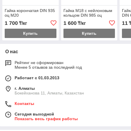
Гайка корончатая DIN 935
Гайка М18 с нейлоновым
Гайк
оц М20
кольцом DIN 985 оц
DIN 
1 700
1 600
11
₸/кг
₸/кг
Купить
Купить
О нас
Рейтинг не сформирован
Менее 5 отзывов за последний год
Работает с 01.03.2013
г. Алматы
Бокейханова 11, Алматы, Казахстан
Контакты
Сегодня выходной
Показать весь график работы