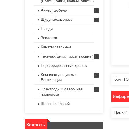
(Болты, гайки, шайбы, винты.)
Анкер, дюбеля
Шурупы/саморезы
Гвозди
Заклепки
Канаты стальные
Такелаж(цепи, тросы,зажимы)
Перфорированный крепеж
Комплектующие для
Болт ГО
Вентиляции
Электроды и сварочная
проволока
Информ
Шланг поливной
Цена:
1 
Контакты