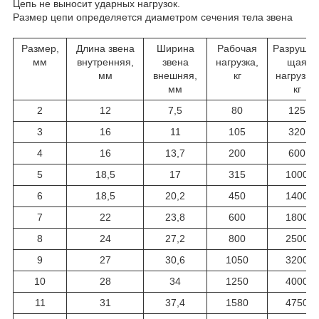
Цепь не выносит ударных нагрузок.
Размер цепи определяется диаметром сечения тела звена
Размер,
Длина звена
Ширина
Рабочая
Разруша
мм
внутренняя,
звена
нагрузка,
щая
мм
внешняя,
кг
нагрузка,
мм
кг
2
12
7,5
80
125
3
16
11
105
320
4
16
13,7
200
600
5
18,5
17
315
1000
6
18,5
20,2
450
1400
7
22
23,8
600
1800
8
24
27,2
800
2500
9
27
30,6
1050
3200
10
28
34
1250
4000
11
31
37,4
1580
4750