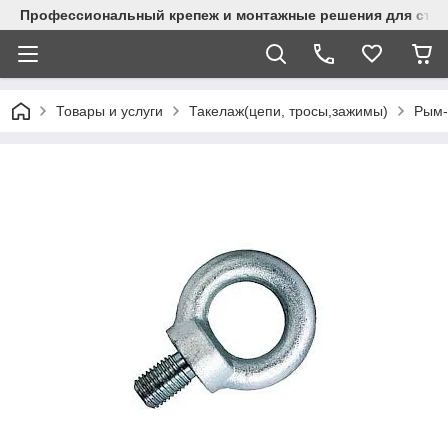
Профессиональный крепеж и монтажные решения для стр
Товары и услуги
Такелаж(цепи, тросы,зажимы)
Рым-