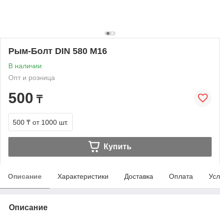
Рым-Болт DIN 580 М16
В наличии
Опт и розница
500
₸
500 ₸
от 1000 шт.
Купить
Описание
Характеристики
Доставка
Оплата
Усл
Описание