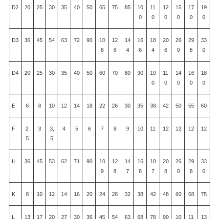
D2
20
25
30
35
40
50
65
75
85
10
11
12
15
17
19
0
0
0
0
0
0
D3
36
45
54
63
72
90
10
12
14
16
18
20
26
29
33
8
6
4
6
4
6
0
6
0
D4
20
25
30
35
40
50
60
70
80
90
10
11
14
16
18
0
0
0
0
0
E
6
8
10
12
14
18
22
26
30
35
38
42
50
55
60
F
2,
3
3,
4
5
6
7
8
9
10
11
12
12
12
12
5
5
H
36
45
53
62
71
90
10
12
14
16
18
20
26
29
33
9
8
7
8
7
8
0
8
0
K
8
10
12
14
16
20
24
28
32
38
42
48
60
68
75
L
13
17
20
27
30
36
45
54
63
68
78
90
10
11
13