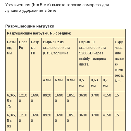
Увеличенная (h = 5 мм) высота головки caмopeза для
лучшего удержания в бите
Разрушающие нагрузки
Разрушающие нагрузки, N, (средние)
Разм
Срез
Разр
Вырыв Fz из
Отрыв Fu
Скру
ер,
Fq
ыв
стального листа
стального листа
чива
мм
Fb
(Ст3), толщина
S280GD через
ние
шайбу, толщина
голов
листа
ки
сaмo
pеза,
4 мм
6 мм
8 мм
0,5
0,63
0,7
Nm
мм
мм
мм
6,3/5,
1210
1696
8920
1690
1851
3630
3700
4150
15
5 x
0
0
0
0
75
6,3/5,
1210
1696
8920
1690
1851
3630
3700
4150
15
5 x
0
0
0
0
93