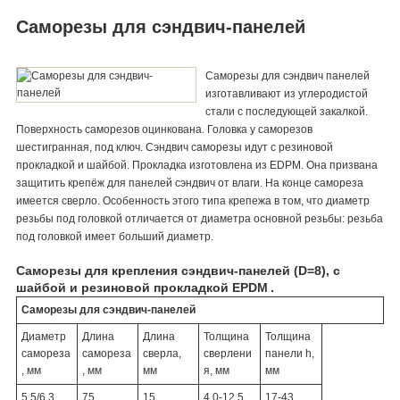
Саморезы для сэндвич-панелей
Саморезы для сэндвич панелей
изготавливают из углеродистой
стали с последующей закалкой.
Поверхность самopeзов оцинкована. Головка у сaмopезов
шестигранная, под ключ. Сэндвич саморезы идут с резиновой
прокладкой и шайбой. Прокладка изготовлена из EDPM. Она призвана
защитить крепёж для панелей сэндвич от влаги. На конце самopeза
имеется сверло. Особенность этого типа кpeпежа в том, что диаметр
резьбы под головкой отличается от диаметра основной резьбы: резьба
под головкой имеет больший диаметр.
Саморезы для крепления сэндвич-панелей (D=8), с
шайбой и резиновой прокладкой EPDM
Саморезы для сэндвич-панелей
Диаметр
Длина
Длина
Толщина
Толщина
сaмopeза
сaмopeза
сверла,
сверлени
панели h,
, мм
, мм
мм
я, мм
мм
5.5/6.3
75
15
4.0-12.5
17-43