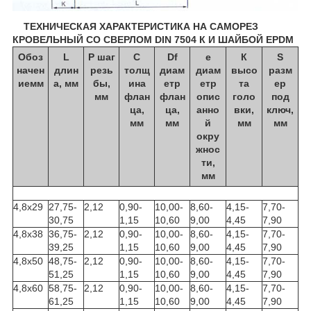
ТЕХНИЧЕСКАЯ ХАРАКТЕРИСТИКА НА САМОРЕЗ
КРОВЕЛЬНЫЙ СО СВЕРЛОМ DIN 7504 К И ШАЙБОЙ EPDM
Обоз
L
Р шаг
С
Df
е
К
S
начен
длин
резь
толщ
диам
диам
высо
разм
иемм
а, мм
бы,
ина
етр
етр
та
ер
мм
флан
флан
опис
голо
под
ца,
ца,
анно
вки,
ключ,
мм
мм
й
мм
мм
окру
жнос
ти,
мм
4,8х29
27,75-
2,12
0,90-
10,00-
8,60-
4,15-
7,70-
30,75
1,15
10,60
9,00
4,45
7,90
4,8х38
36,75-
2,12
0,90-
10,00-
8,60-
4,15-
7,70-
39,25
1,15
10,60
9,00
4,45
7,90
4,8х50
48,75-
2,12
0,90-
10,00-
8,60-
4,15-
7,70-
51,25
1,15
10,60
9,00
4,45
7,90
4,8х60
58,75-
2,12
0,90-
10,00-
8,60-
4,15-
7,70-
61,25
1,15
10,60
9,00
4,45
7,90