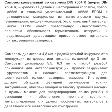
Саморез кровельный со сверлом DIN 7504 K
(
шуруп DIN
7504 K
) – крепежная деталь с шестигранной головкой, пресс-
шайбой и стальной уплотнительной шайбой EPDM с
прокладочным материалом из синтетического каучука
(этилен-пропилен-диен-мономер). Уплотнительный материал
шайбы EPDM имеет превосходную износостойкость,
полностью обеспечивает герметичность отверстий и
предотвращает деформацию прикрепляемого материала
при закручивании саморезов.
Саморезы диаметром 4,8 мм с редкой резьбой закручивают в
конструкции из дерева или металла толщиной до 3 мм.
Саморезы диаметром 5,5, 6,3 мм с частой резьбой
применяют для металлоконструкций. Крепеж закручивают
шуруповертом с насадкой соответствующего для
шестигранной головки самореза размера. Инструмент
должен обладать функцией регулировки усилия
закручивания, обеспечивающей остановку вращения насадки
в нужный момент для предотвращения срыва резьбы в
основании и обеспечения прочного крепления
металлочерепицы или других профильных материалов к
деревянной или металлической конструкции.