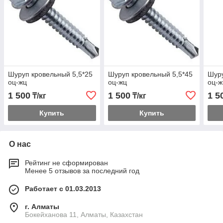
Шуруп кровельный 5,5*25
Шуруп кровельный 5,5*45
Шуру
оц-жц
оц-жц
оц-ж
1 500
1 500
1 5
₸/кг
₸/кг
Купить
Купить
О нас
Рейтинг не сформирован
Менее 5 отзывов за последний год
Работает с 01.03.2013
г. Алматы
Бокейханова 11, Алматы, Казахстан