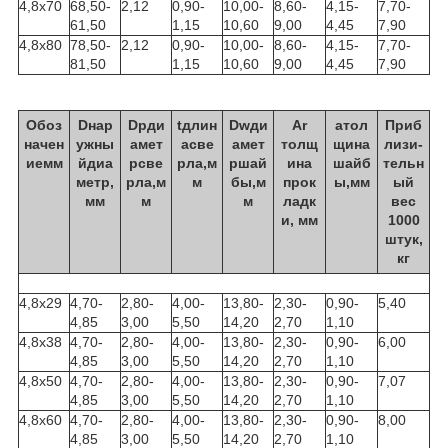
4,8х70
68,50-
2,12
0,90-
10,00-
8,60-
4,15-
7,70-
61,50
1,15
10,60
9,00
4,45
7,90
4,8х80
78,50-
2,12
0,90-
10,00-
8,60-
4,15-
7,70-
81,50
1,15
10,60
9,00
4,45
7,90
Обоз
Dнар
Dpди
tдлин
Dwди
Аr
атол
Приб
начен
ужны
амет
асве
амет
толщ
щина
лизи-
иемм
йдиа
рсве
рла,м
ршай
ина
шайб
тельн
метр,
рла,м
м
бы,м
прок
ы,мм
ый
мм
м
м
ладк
вес
и, мм
1000
штук,
кг
4,8х29
4,70-
2,80-
4,00-
13,80-
2,30-
0,90-
5,40
4,85
3,00
5,50
14,20
2,70
1,10
4,8х38
4,70-
2,80-
4,00-
13,80-
2,30-
0,90-
6,00
4,85
3,00
5,50
14,20
2,70
1,10
4,8х50
4,70-
2,80-
4,00-
13,80-
2,30-
0,90-
7,07
4,85
3,00
5,50
14,20
2,70
1,10
4,8х60
4,70-
2,80-
4,00-
13,80-
2,30-
0,90-
8,00
4,85
3,00
5,50
14,20
2,70
1,10