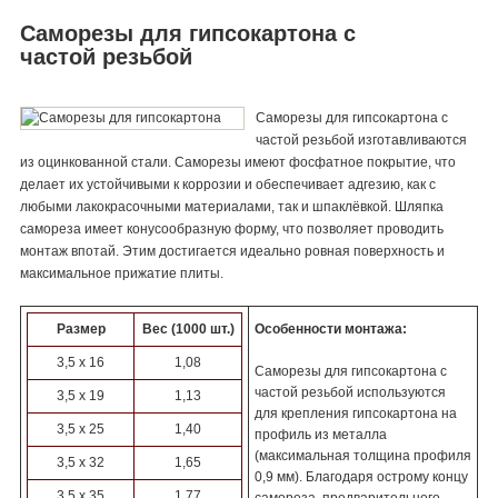
Саморезы для гипсокартона с
частой резьбой
Саморезы для гипсокартона с
частой резьбой изготавливаются
из оцинкованной стали. Саморезы имеют фосфатное покрытие, что
делает их устойчивыми к коррозии и обеспечивает адгезию, как с
любыми лакокрасочными материалами, так и шпаклёвкой. Шляпка
самореза имеет конусообразную форму, что позволяет проводить
монтаж впотай. Этим достигается идеально ровная поверхность и
максимальное прижатие плиты.
Размер
Вес (1000 шт.)
Особенности монтажа:
3,5 х 16
1,08
Саморезы для гипсокартона с
частой резьбой используются
3,5 х 19
1,13
для крепления гипсокартона на
3,5 х 25
1,40
профиль из металла
(максимальная толщина профиля
3,5 х 32
1,65
0,9 мм). Благодаря острому концу
3,5 х 35
1,77