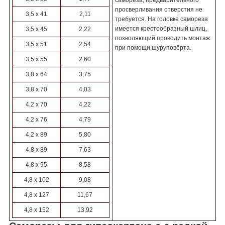
самореза, предварительного
просверливания отверстия не
3,5 х 41
2,11
требуется. На головке самореза
имеется крестообразный шлиц,
3,5 х 45
2,22
позволяющий проводить монтаж
3,5 х 51
2,54
при помощи шуруповёрта.
3,5 х 55
2,60
3,8 х 64
3,75
3,8 х 70
4,03
4,2 х 70
4,22
4,2 х 76
4,79
4,2 х 89
5,80
4,8 х 89
7,63
4,8 х 95
8,58
4,8 х 102
9,08
4,8 х 127
11,67
4,8 х 152
13,92