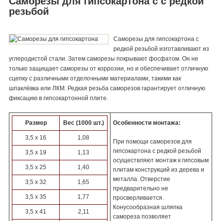
Саморезы для гипсокартона с с редкой
резьбой
Саморезы для гипсокартона с
редкой резьбой изготавливают из
углеродистой стали. Затем саморезы покрывают фосфатом. Он не
только защищает саморезы от коррозии, но и обеспечивает отличную
сцепку с различными отделочными материалами, такими как
шпаклёвка или ЛКМ. Редкая резьба саморезов гарантирует отличную
фиксацию в гипсокартонной плите.
Размер
Вес (1000 шт.)
Особенности монтажа:
3,5 х 16
1,08
При помощи саморезов для
гипсокартона с редкой резьбой
3,5 х 19
1,13
осуществляют монтаж к гипсовым
3,5 х 25
1,40
плитам конструкций из дерева и
металла. Отверстие
3,5 х 32
1,65
предварительно не
3,5 х 35
1,77
просверливается.
Конусообразная шляпка
3,5 х 41
2,11
самореза позволяет