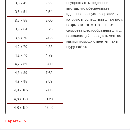
осуществлять соединение
3,5 х 45
2,22
впотай, что обеспечивает
3,5 х 51
2,54
идеально-ровную поверхность,
которую впоследствии шпаклюют,
3,5 х 55
2,60
покрывают ЛПМ. На шляпке
3,8 х 64
3,75
самореза крестообразный шлиц,
позволяющий проводить монтаж,
3,8 х 70
4,03
как при помощи отвёртки, так и
4,2 х 70
4,22
шуруповёрта.
4,2 х 76
4,79
4,2 х 89
5,80
4,8 х 89
7,63
4,8 х 95
8,58
4,8 х 102
9,08
4,8 х 127
11,67
4,8 х 152
13,92
Скрыть