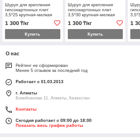
Шуруп для крепления
Шуруп для крепления
Шуру
гипсокартонных плит
гипсокартонных плит
гипс
3,5*25 крупная-мелкая
3,5*30 крупная-мелкая
3,5*
резьба
резьба
резь
1 300
1 300
1 3
₸/кг
₸/кг
Купить
Купить
О нас
Рейтинг не сформирован
Менее 5 отзывов за последний год
Работает с 01.03.2013
г. Алматы
Бокейханова 11, Алматы, Казахстан
Контакты
Сегодня работает с 09:00 до 18:00
Показать весь график работы