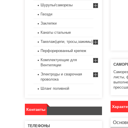
Шурупы/саморезы
Гвозди
Заклепки
Канаты стальные
Такелаж(цепи, тросы,зажимы)
Перфорированный крепеж
Комплектующие для
САМОРЕ
Вентиляции
Саморез
Электроды и сварочная
листы, 
проволока
выполне
прессша
Шланг поливной
Характ
Контакты
Основ