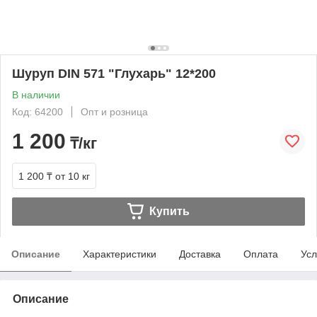
Шуруп DIN 571 "Глухарь" 12*200
В наличии
Код: 64200
Опт и розница
1 200
₸/кг
1 200 ₸
от 10 кг
Купить
Описание
Характеристики
Доставка
Оплата
Усл
Описание