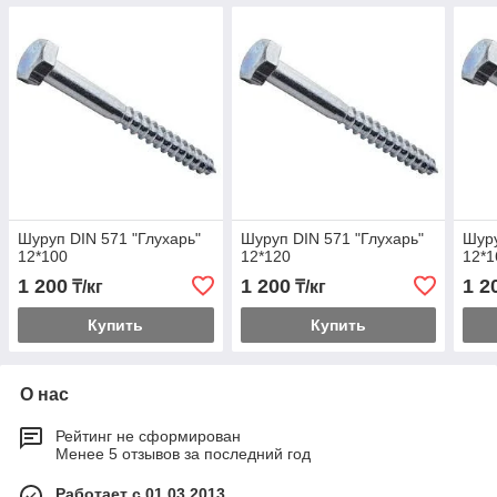
Шуруп DIN 571 "Глухарь"
Шуруп DIN 571 "Глухарь"
Шуру
12*100
12*120
12*1
1 200
1 200
1 2
₸/кг
₸/кг
Купить
Купить
О нас
Рейтинг не сформирован
Менее 5 отзывов за последний год
Работает с 01.03.2013