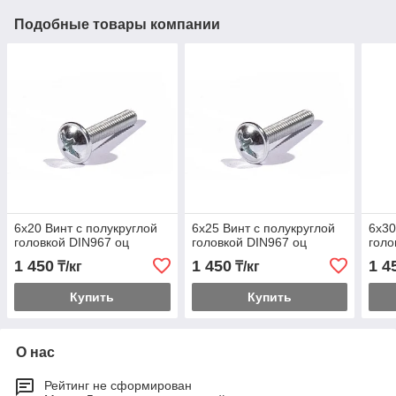
Подобные товары компании
6х20 Винт с полукруглой
6х25 Винт с полукруглой
6х30
головкой DIN967 оц
головкой DIN967 оц
голо
1 450
1 450
1 4
₸/кг
₸/кг
Купить
Купить
О нас
Рейтинг не сформирован