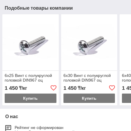
Подобные товары компании
6х25 Винт с полукруглой
6х30 Винт с полукруглой
6х40
головкой DIN967 оц
головкой DIN967 оц
голо
1 450
1 450
1 4
₸/кг
₸/кг
Купить
Купить
О нас
Рейтинг не сформирован