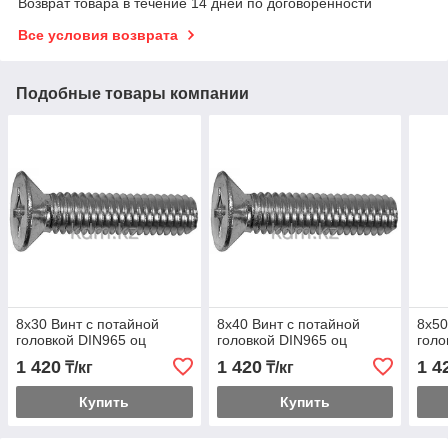
Возврат товара в течение 14 дней по договоренности
Все условия возврата
Подобные товары компании
8х30 Винт с потайной
8х40 Винт с потайной
8х50
головкой DIN965 оц
головкой DIN965 оц
голо
1 420
1 420
1 4
₸/кг
₸/кг
Купить
Купить