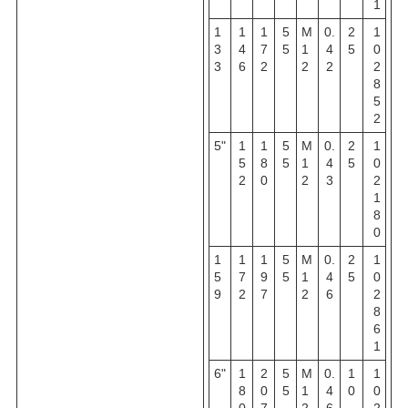
1
1
1
1
5
M
0.
2
1
3
4
7
5
1
4
5
0
3
6
2
2
2
2
8
5
2
5"
1
1
5
M
0.
2
1
5
8
5
1
4
5
0
2
0
2
3
2
1
8
0
1
1
1
5
M
0.
2
1
5
7
9
5
1
4
5
0
9
2
7
2
6
2
8
6
1
6"
1
2
5
M
0.
1
1
8
0
5
1
4
0
0
0
7
2
6
2