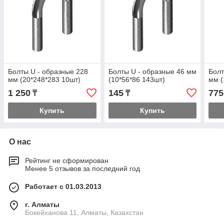
Болты U - образные 228
Болты U - образные 46 мм
Болт
мм (20*248*283 10шт)
(10*56*86 143шт)
мм (
1 250
145
775
₸
₸
Купить
Купить
О нас
Рейтинг не сформирован
Менее 5 отзывов за последний год
Работает с 01.03.2013
г. Алматы
Бокейханова 11, Алматы, Казахстан