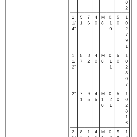
8
2
1
5
7
4
M
0.
5
1
1
/
1
6
0
8
1
0
0
4"
0
2
7
9
1
1
5
8
4
M
0.
5
1
1
/
7
2
0
8
1
0
0
2"
1
2
8
0
7
2"
7
9
4
M
0.
5
1
1
5
5
1
2
0
0
0
1
2
8
1
6
2
8
1
4
M
0.
5
1