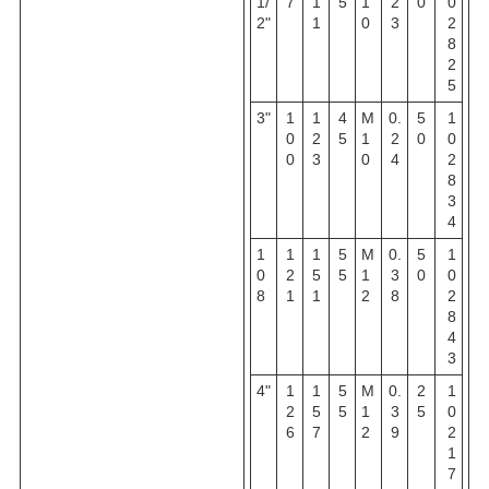
1
/
7
1
5
1
2
0
0
2"
1
0
3
2
8
2
5
3"
1
1
4
M
0.
5
1
0
2
5
1
2
0
0
0
3
0
4
2
8
3
4
1
1
1
5
M
0.
5
1
0
2
5
5
1
3
0
0
8
1
1
2
8
2
8
4
3
4"
1
1
5
M
0.
2
1
2
5
5
1
3
5
0
6
7
2
9
2
1
7