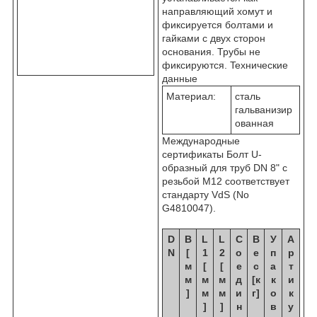
направляющий хомут и
фиксируется болтами и
гайками с двух сторон
основания. Трубы не
фиксируются. Teхнические
данные
Maтериал:
сталь
гальванизир
ованная
Международные
сертификаты Болт U-
образный для труб DN 8" c
резьбой M12 соответствует
стандарту VdS (No
G4810047).
D
B
L
L
С
В
У
А
N
[
1
2
о
е
п
р
м
[
[
е
с
а
т
м
м
м
д
[к
к
и
]
м
м
и
г]
о
к
]
]
н
в
у