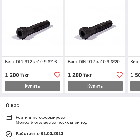
Винт DIN 912 кл10.9 6*16
Винт DIN 912 кл10.9 6*20
Винт
1 200
1 200
1 5
₸/кг
₸/кг
Купить
Купить
О нас
Рейтинг не сформирован
Менее 5 отзывов за последний год
Работает с 01.03.2013