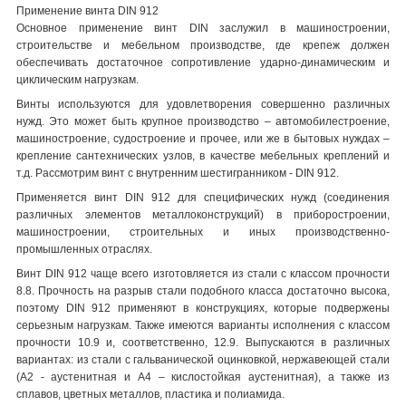
Применение винта DIN 912
Основное применение винт DIN заслужил в машиностроении,
строительстве и мебельном производстве, где крепеж должен
обеспечивать достаточное сопротивление ударно-динамическим и
циклическим нагрузкам.
Винты используются для удовлетворения совершенно различных
нужд. Это может быть крупное производство – автомобилестроение,
машиностроение, судостроение и прочее, или же в бытовых нуждах –
крепление сантехнических узлов, в качестве мебельных креплений и
т.д. Рассмотрим винт с внутренним шестигранником - DIN 912.
Применяется винт DIN 912 для специфических нужд (соединения
различных элементов металлоконструкций) в приборостроении,
машиностроении, строительных и иных производственно-
промышленных отраслях.
Винт DIN 912 чаще всего изготовляется из стали с классом прочности
8.8. Прочность на разрыв стали подобного класса достаточно высока,
поэтому DIN 912 применяют в конструкциях, которые подвержены
серьезным нагрузкам. Также имеются варианты исполнения с классом
прочности 10.9 и, соответственно, 12.9. Выпускаются в различных
вариантах: из стали с гальванической оцинковкой, нержавеющей стали
(А2 - аустенитная и А4 – кислостойкая аустенитная), а также из
сплавов, цветных металлов, пластика и полиамида.