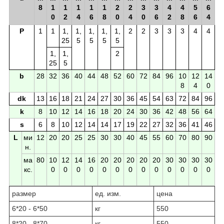
8
1
1
1
1
1
2
2
3
3
4
4
5
6
0
2
4
6
8
0
4
0
6
2
8
6
4
P
1
1
1,
1,
1,
1,
1,
2
2
3
3
3
4
4
25
5
5
5
5
1,
1,
2
25
5
b
28
32
36
40
44
48
52
60
72
84
96
10
12
14
8
4
0
dk
13
16
18
21
24
27
30
36
45
54
63
72
84
96
k
8
10
12
14
16
18
20
24
30
36
42
48
56
64
s
6
8
10
12
14
14
17
19
22
27
32
36
41
46
L
ми
12
20
20
25
25
30
30
40
45
55
60
70
80
90
н.
ма
80
10
12
14
16
20
20
20
20
20
30
30
30
30
кс.
0
0
0
0
0
0
0
0
0
0
0
0
0
размер
ед. изм.
цена
6*20 - 6*50
кг
550
8*20 - 8*70
кг
550