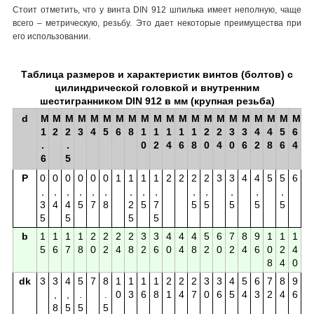
Стоит отметить, что у винта DIN 912 шпилька имеет неполную, чаще
всего – метрическую, резьбу. Это дает некоторые преимущества при
его использовании.
Таблица размеров и характеристик винтов (болтов) с
цилиндрической головкой и внутренним
шестигранником DIN 912 в мм (крупная резьба)
d
M
M
M
M
M
M
M
M
M
M
М
М
М
М
М
М
М
M
M
M
M
1
2
2
3
4
5
6
8
1
1
1
1
1
2
2
3
3
4
4
5
6
.
.
0
2
4
6
8
0
4
0
6
2
8
6
4
6
5
P
0
0
0
0
0
0
1
1
1
1
2
2
2
2
3
3
4
4
5
5
6
,
,
,
,
,
,
,
,
,
,
,
,
,
,
3
4
4
5
7
8
2
5
7
5
5
5
5
5
5
5
5
5
b
1
1
1
1
2
2
2
2
3
3
4
4
4
5
6
7
8
9
1
1
1
5
6
7
8
0
2
4
8
2
6
0
4
8
2
0
2
4
6
0
2
4
8
4
0
dk
3
3
4
5
7
8
1
1
1
1
2
2
2
3
3
4
5
6
7
8
9
,
,
.
.
0
3
6
8
1
4
7
0
6
5
4
3
2
4
6
8
5
5
5