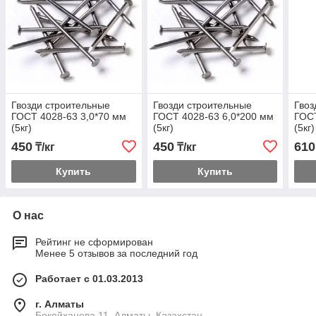
Гвозди строительные
Гвозди строительные
Гвоз
ГОСТ 4028-63 3,0*70 мм
ГОСТ 4028-63 6,0*200 мм
ГОСТ
(5кг)
(5кг)
(5кг)
450
450
610
₸/кг
₸/кг
Купить
Купить
О нас
Рейтинг не сформирован
Менее 5 отзывов за последний год
Работает с 01.03.2013
г. Алматы
Бокейханова 11, Алматы, Казахстан