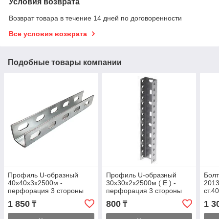
Условия возврата
Возврат товара в течение 14 дней по договоренности
Все условия возврата
Подобные товары компании
Профиль U-образный
Профиль U-образный
Болт
40х40х3х2500м -
30х30х2х2500м ( Е ) -
2013
перфорация 3 стороны
перфорация 3 стороны
ст.4
1 850
800
1 3
₸
₸