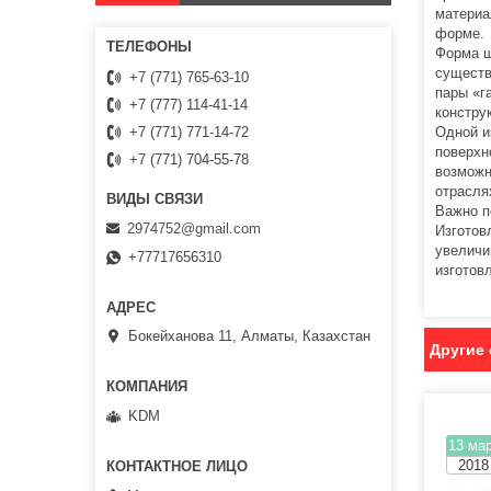
материа
форме.
Форма ш
существ
+7 (771) 765-63-10
пары «г
+7 (777) 114-41-14
констру
Одной и
+7 (771) 771-14-72
поверхн
+7 (771) 704-55-78
возможн
отрасля
Важно п
2974752@gmail.com
Изготов
увеличи
+77717656310
изготов
Бокейханова 11, Алматы, Казахстан
Другие 
KDM
13 мар
2018