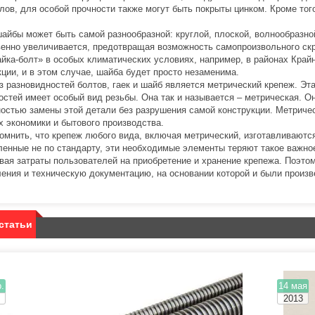
лов, для особой прочности также могут быть покрыты цинком. Кроме то
айбы может быть самой разнообразной: круглой, плоской, волнообразно
енно увеличивается, предотвращая возможность самопроизвольного скр
айка-болт» в особых климатических условиях, например, в районах Край
кции, и в этом случае, шайба будет просто незаменима.
з разновидностей болтов, гаек и шайб является метрический крепеж. Э
остей имеет особый вид резьбы. Она так и называется – метрическая. Он
остью замены этой детали без разрушения самой конструкции. Метриче
х экономики и бытового производства.
омнить, что крепеж любого вида, включая метрический, изготавливаютс
ленные не по стандарту, эти необходимые элементы теряют такое важное
вая затраты пользователей на приобретение и хранение крепежа. Поэто
ления и техническую документацию, на основании которой и были произ
статьи
.
14 мая
2013