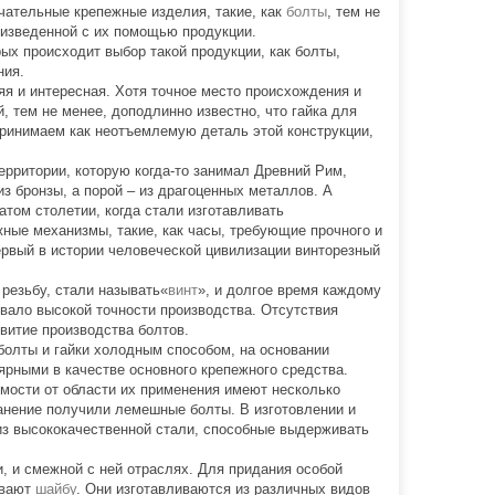
чательные крепежные изделия, такие, как
болты
, тем не
роизведенной с их помощью продукции.
ых происходит выбор такой продукции, как болты,
ния.
яя и интересная. Хотя точное место происхождения и
, тем не менее, доподлинно известно, что гайка для
принимаем как неотъемлемую деталь этой конструкции,
ерритории, которую когда-то занимал Древний Рим,
из бронзы, а порой – из драгоценных металлов. А
атом столетии, когда стали изготавливать
ные механизмы, такие, как часы, требующие прочного и
первый в истории человеческой цивилизации винторезный
резьбу, стали называть«
винт
», и долгое время каждому
овало высокой точности производства. Отсутствия
витие производства болтов.
 болты и гайки холодным способом, на основании
рными в качестве основного крепежного средства.
имости от области их применения имеют несколько
анение получили лемешные болты. В изготовлении и
из высококачественной стали, способные выдерживать
 и смежной с ней отраслях. Для придания особой
ывают
шайбу
. Они изготавливаются из различных видов