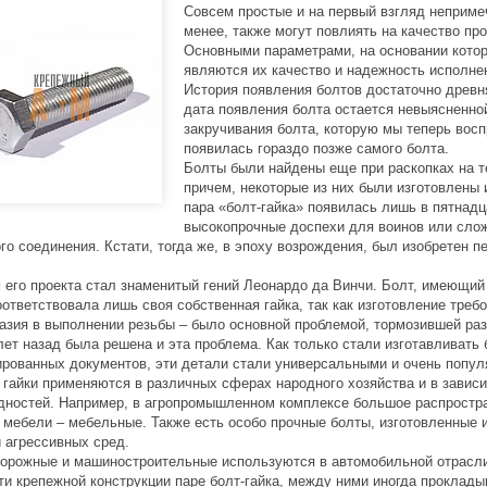
Совсем простые и на первый взгляд неприме
менее, также могут повлиять на качество п
Основными параметрами, на основании котор
являются их качество и надежность исполне
История появления болтов достаточно древн
дата появления болта остается невыясненной
закручивания болта, которую мы теперь вос
появилась гораздо позже самого болта.
Болты были найдены еще при раскопках на т
причем, некоторые из них были изготовлены 
пара «болт-гайка» появилась лишь в пятнадц
высокопрочные доспехи для воинов или слож
го соединения. Кстати, тогда же, в эпоху возрождения, был изобретен 
 его проекта стал знаменитый гений Леонардо да Винчи. Болт, имеющий 
оответствовала лишь своя собственная гайка, так как изготовление треб
азия в выполнении резьбы – было основной проблемой, тормозившей раз
лет назад была решена и эта проблема. Как только стали изготавливать
рованных документов, эти детали стали универсальными и очень популя
 гайки применяются в различных сферах народного хозяйства и в завис
дностей. Например, в агропромышленном комплексе большое распростр
 мебели – мебельные. Также есть особо прочные болты, изготовленные 
и агрессивных сред.
орожные и машиностроительные используются в автомобильной отрасли,
ти крепежной конструкции паре болт-гайка, между ними иногда проклад