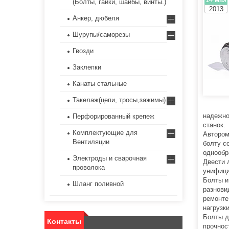
(Болты, гайки, шайбы, винты.)
2013
Анкер, дюбеля
Шурупы/саморезы
Гвозди
Заклепки
Канаты стальные
Такелаж(цепи, тросы,зажимы)
надежно
Перфорированный крепеж
станок.
Комплектующие для
Автором
Вентиляции
болту с
однообр
Электроды и сварочная
Двести 
проволока
унифици
Болты и
Шланг поливной
разнови
ремонте
нагрузк
Болты д
Контакты
прочнос